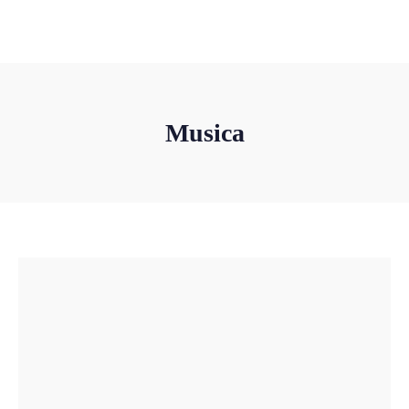
+34 659 399 374
info@rocheproevents.com
Musica