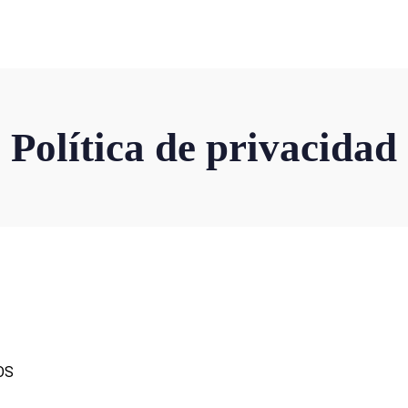
os
os
Política de privacidad
s
to
OS