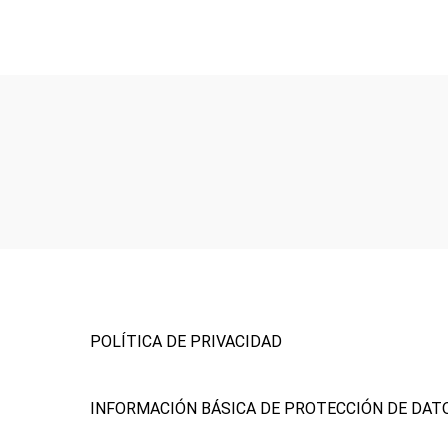
+34 659 399 374
info@rocheproevents.com
Inicio
Nosotr
Servici
Talento
Contac
Blog
POLÍTICA DE PRIVACIDAD
INFORMACIÓN BÁSICA DE PROTECCIÓN DE DAT