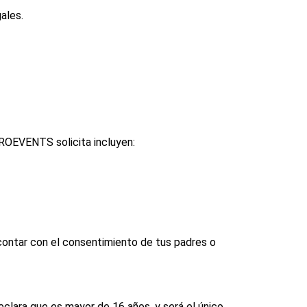
ales.
PROEVENTS solicita incluyen:
contar con el consentimiento de tus padres o
lara que es mayor de 16 años, y será el único